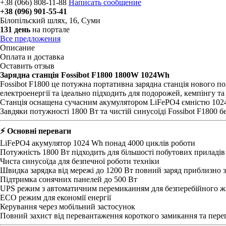
+38 (066) 808-11-88
Написать сообщение
+38 (096) 901-55-41
Білопільский шлях, 16
,
Суми
131 день
на портале
Все предложения
Описание
Оплата и доставка
Оставить отзыв
Зарядна станція Fossibot F1800 1800W 1024Wh
Fossibot F1800 це потужна портативна зарядна станція нового по
електроенергії та ідеально підходить для подорожей, кемпінгу т
Станція оснащена сучасним акумулятором LiFePO4 ємністю 1024 W
Завдяки потужності 1800 Вт та чистій синусоїді Fossibot F1800 
⚡ Основні переваги
LiFePO4 акумулятор 1024 Wh понад 4000 циклів роботи
Потужність 1800 Вт підходить для більшості побутових приладів
Чиста синусоїда для безпечної роботи техніки
Швидка зарядка від мережі до 1200 Вт повний заряд приблизно з
Підтримка сонячних панелей до 500 Вт
UPS режим з автоматичним перемиканням для безперебійного 
ECO режим для економії енергії
Керування через мобільний застосунок
Повний захист від перевантаження короткого замикання та пере