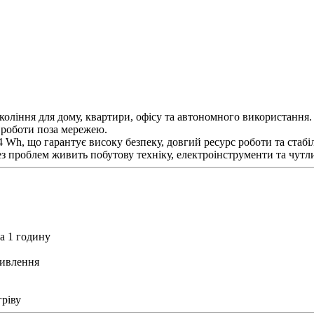
коління для дому, квартири, офісу та автономного використання.
а роботи поза мережею.
h, що гарантує високу безпеку, довгий ресурс роботи та стабіл
без проблем живить побутову техніку, електроінструменти та чутл
а 1 годину
живлення
гріву