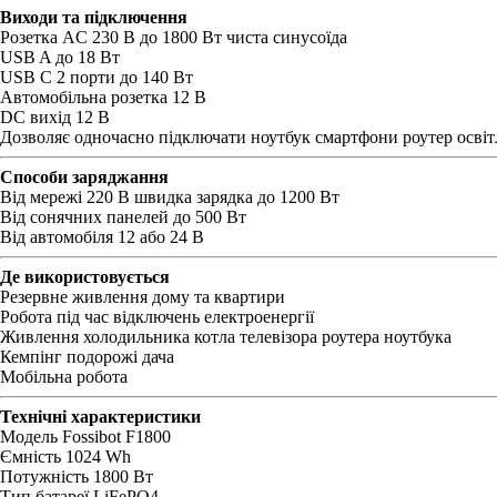
Виходи та підключення
Розетка AC 230 В до 1800 Вт чиста синусоїда
USB A до 18 Вт
USB C 2 порти до 140 Вт
Автомобільна розетка 12 В
DC вихід 12 В
Дозволяє одночасно підключати ноутбук смартфони роутер освітл
Способи заряджання
Від мережі 220 В швидка зарядка до 1200 Вт
Від сонячних панелей до 500 Вт
Від автомобіля 12 або 24 В
Де використовується
Резервне живлення дому та квартири
Робота під час відключень електроенергії
Живлення холодильника котла телевізора роутера ноутбука
Кемпінг подорожі дача
Мобільна робота
Технічні характеристики
Модель Fossibot F1800
Ємність 1024 Wh
Потужність 1800 Вт
Тип батареї LiFePO4