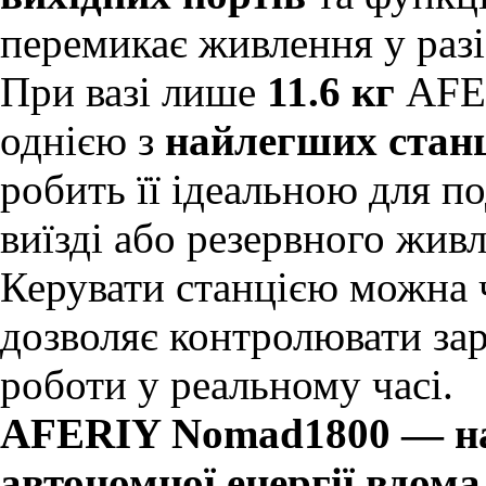
перемикає живлення у разі
При вазі лише
11.6 кг
AFER
однією з
найлегших станці
робить її ідеальною для п
виїзді або резервного жив
Керувати станцією можна 
дозволяє контролювати за
роботи у реальному часі.
AFERIY Nomad1800 — на
автономної енергії вдома