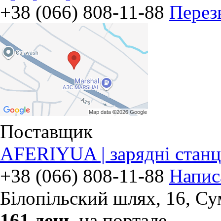
+38 (066) 808-11-88
Перез
Поставщик
AFERIYUA | зарядні станці
+38 (066) 808-11-88
Напис
Білопільский шлях, 16
,
Су
161 день
на портале