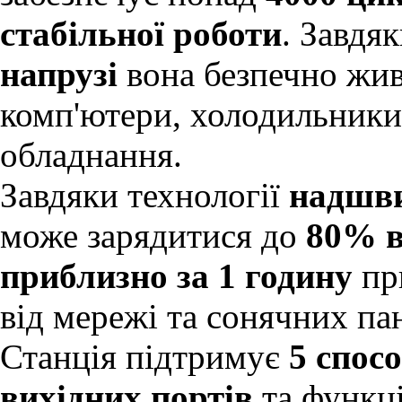
стабільної роботи
. Завдя
напрузі
вона безпечно жив
комп'ютери, холодильники,
обладнання.
Завдяки технології
надшви
може зарядитися до
80% в
приблизно за 1 годину
пр
від мережі та сонячних па
Станція підтримує
5 спос
вихідних портів
та функ