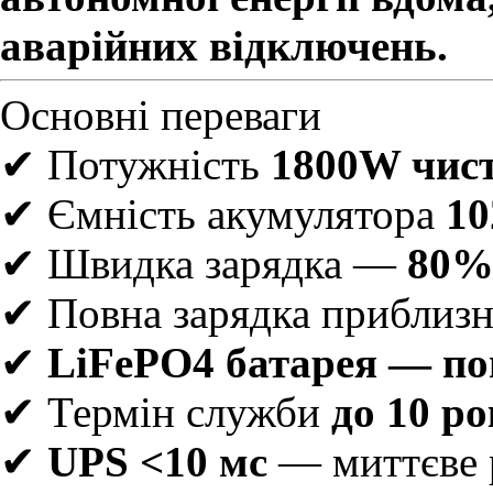
аварійних відключень.
Основні переваги
✔ Потужність
1800W чист
✔ Ємність акумулятора
1
✔ Швидка зарядка —
80%
✔ Повна зарядка приблиз
✔
LiFePO4 батарея — по
✔ Термін служби
до 10 ро
✔
UPS <10 мс
— миттєве 