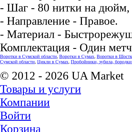
- Шаг - 80 нитки на дюйм,
- Направление - Правое.
- Материал - Быстрорежущ
Комплектация - Один метч
Воротки в Сумской области
,
Воротки в Сумах
,
Воротки в Шостк
Сумской области
,
Цикли в Сумах
,
Пробойники, зубила, бородки
© 2012 - 2026 UA Market
Товары и услуги
Компании
Войти
Корзина