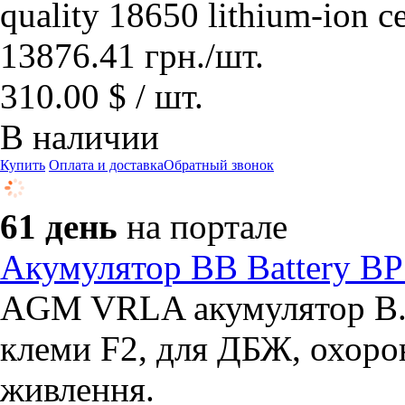
quality 18650 lithium-ion c
13876.41
грн.
/шт.
310.00 $ / шт.
В наличии
Купить
Оплата и доставка
Обратный звонок
61 день
на портале
Акумулятор BB Battery BP
AGM VRLA акумулятор B.B.
клеми F2, для ДБЖ, охоро
живлення.