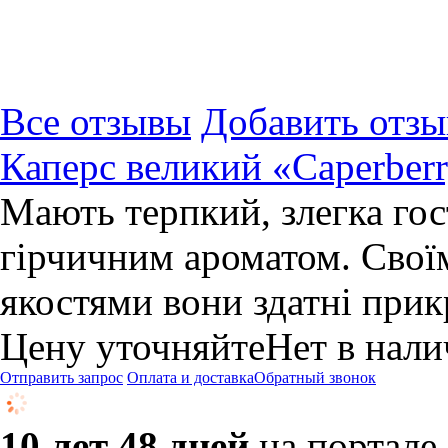
Все отзывы
Добавить отзы
Каперс великий «Caperbe
Мають терпкий, злегка го
гірчичним ароматом. Сво
якостями вони здатні прик
Цену уточняйте
Нет в нал
Отправить запрос
Оплата и доставка
Обратный звонок
10 лет 48 дней
на портале