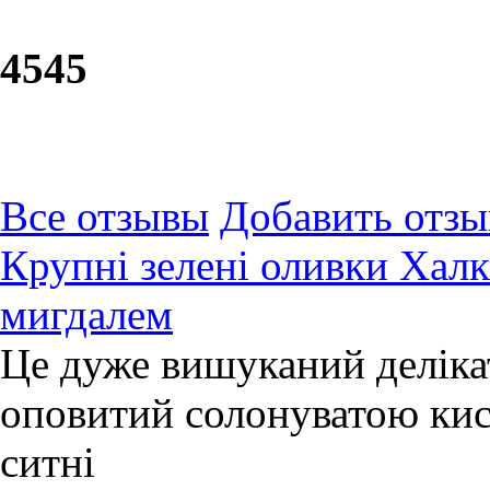
45
45
Все отзывы
Добавить отзы
Крупні зелені оливки Халк
мигдалем
Це дуже вишуканий делікат
оповитий солонуватою кис
ситні