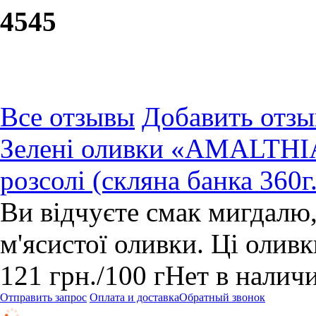
45
45
Все отзывы
Добавить отзы
Зелені оливки «AMALTHIA
розсолі (скляна банка 360г.
Ви відчуєте смак мигдалю
м'ясистої оливки. Ці олив
121
грн.
/100 г
Нет в налич
Отправить запрос
Оплата и доставка
Обратный звонок