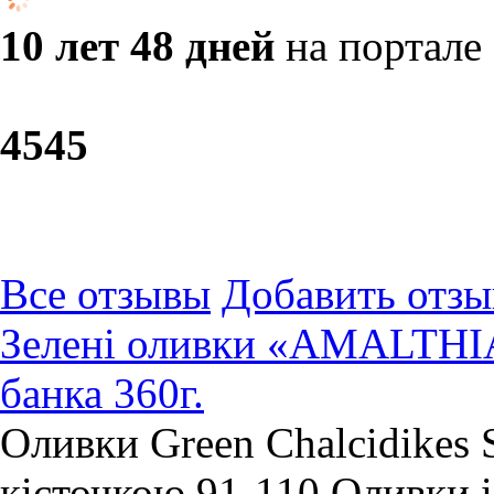
10 лет 48 дней
на портале
45
45
Все отзывы
Добавить отзы
Зелені оливки «AMALTHIA»
банка 360г.
Оливки Green Chalcidikes 
кісточкою 91-110 Оливки із