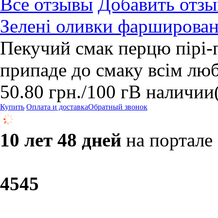
Все отзывы
Добавить отзы
Зелені оливки фарширован
Пекучий смак перцю пірі-п
припаде до смаку всім лю
50.80
грн.
/100 г
В наличии
Купить
Оплата и доставка
Обратный звонок
10 лет 48 дней
на портале
45
45