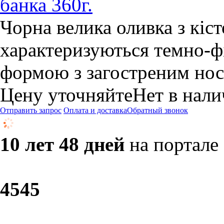
банка 360г.
Чорна велика оливка з кі
характеризуються темно-ф
формою з загостреним но
Цену уточняйте
Нет в нал
Отправить запрос
Оплата и доставка
Обратный звонок
10 лет 48 дней
на портале
45
45