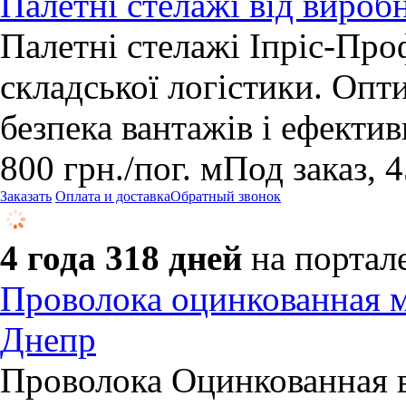
Палетні стелажі від вироб
Палетні стелажі Іпріс-Про
складської логістики. Опт
безпека вантажів і ефекти
800
грн.
/пог. м
Под заказ, 
Заказать
Оплата и доставка
Обратный звонок
4 года 318 дней
на портал
Проволока оцинкованная 
Днепр
Проволока Оцинкованная в