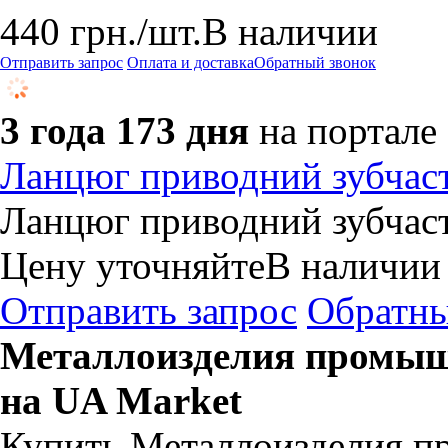
440
грн.
/шт.
В наличии
Отправить запрос
Оплата и доставка
Обратный звонок
3 года 173 дня
на портале
Ланцюг приводний зубчаст
Ланцюг приводний зубчаст
Цену уточняйте
В наличии
Отправить запрос
Обратны
Металлоизделия промыш
на UA Market
Купить Металлоизделия п