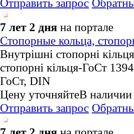
Отправить запрос
Обратны
7 лет 2 дня
на портале
Стопорные кольца, стопорн
​Внутрішні стопорні кільц
стопорні кільця-ГоСт 139
ГоСт, DIN
Цену уточняйте
В наличии
Отправить запрос
Обратны
7 лет 2 дня
на портале