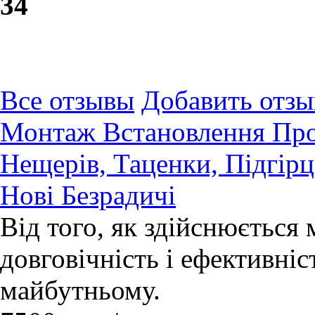
3
4
Все отзывы
Добавить отзы
Монтаж Встановлення Про
Нещерів, Таценки, Підгірц
Нові Безрадичі
Від того, як здійснюється
довговічність і ефективні
майбутньому.