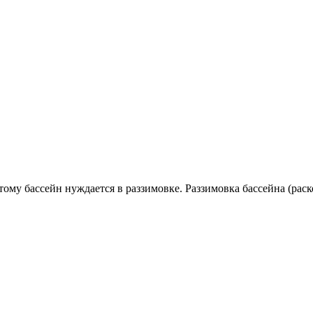
ому бассейн нуждается в раззимовке. Раззимовка бассейна (раск