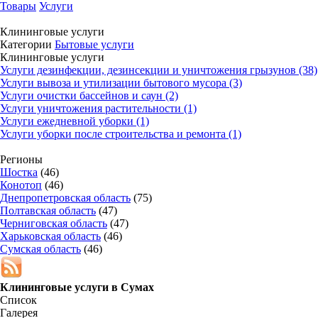
Товары
Услуги
Клининговые услуги
Категории
Бытовые услуги
Клининговые услуги
Услуги дезинфекции, дезинсекции и уничтожения грызунов (38)
Услуги вывоза и утилизации бытового мусора (3)
Услуги очистки бассейнов и саун (2)
Услуги уничтожения растительности (1)
Услуги ежедневной уборки (1)
Услуги уборки после строительства и ремонта (1)
Регионы
Шостка
(46)
Конотоп
(46)
Днепропетровская область
(75)
Полтавская область
(47)
Черниговская область
(47)
Харьковская область
(46)
Сумская область
(46)
Клининговые услуги в
Сумах
Список
Галерея