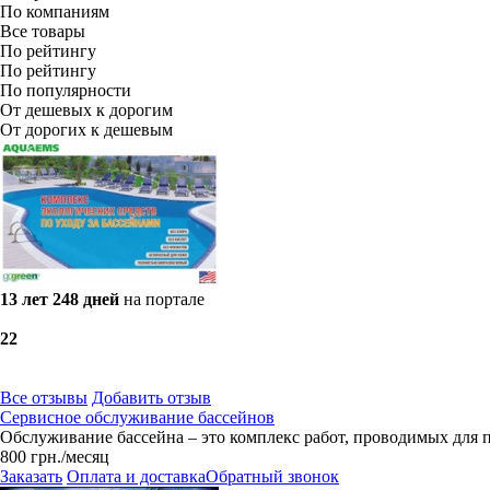
По компаниям
Все товары
По рейтингу
По рейтингу
По популярности
От дешевых к дорогим
От дорогих к дешевым
13 лет 248 дней
на портале
2
2
Все отзывы
Добавить отзыв
Сервисное обслуживание бассейнов
Обслуживание бассейна – это комплекс работ, проводимых для 
800
грн.
/месяц
Заказать
Оплата и доставка
Обратный звонок