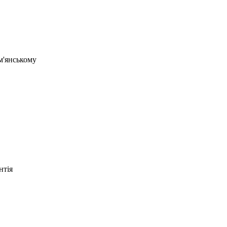
ам'янському
нтія