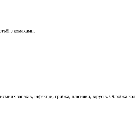
тьбі з комахами.
мних запахів, інфекцій, грибка, плісняви, вірусів. Обробка ко